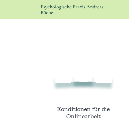
Zum
Psychologische Praxis Andreas
Inhalt
Büche
springen
Konditionen für die
Onlinearbeit